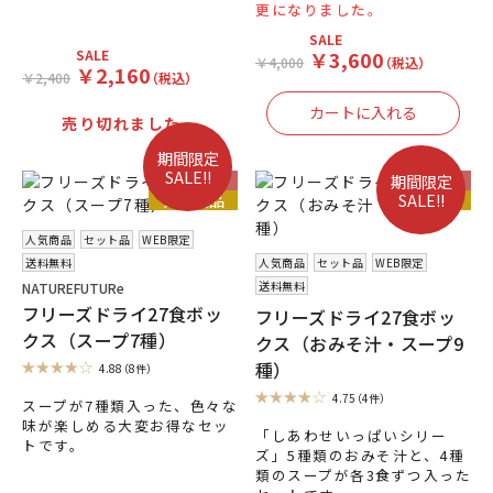
更になりました。
SALE
￥3,600
SALE
￥4,000
（税込）
￥2,160
￥2,400
（税込）
売り切れました。
期間限定
SALE!!
送料無料
送料無料
期間限定
SALE!!
人気商品
人気商品
人気商品
セット品
WEB限定
送料無料
人気商品
セット品
WEB限定
送料無料
NATUREFUTURe
フリーズドライ27食ボッ
フリーズドライ27食ボッ
クス（スープ7種）
クス（おみそ汁・スープ9
種）
4.88
（8件）
4.75
（4件）
スープが7種類入った、色々な
味が楽しめる大変お得なセッ
「しあわせいっぱいシリー
トです。
ズ」5種類のおみそ汁と、4種
類のスープが各3食ずつ入った