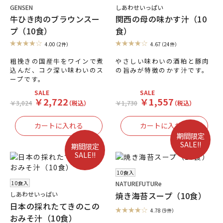
GENSEN
しあわせいっぱい
牛ひき肉のブラウンスー
関西の母の味かす汁（10
プ（10食）
食）
4.00
（2件）
4.67
（24件）
粗挽きの国産牛をワインで煮
やさしい味わいの酒粕と豚肉
込んだ、コク深い味わいのス
の旨みが特徴のかす汁です。
ープです。
SALE
SALE
￥2,722
￥1,557
￥3,024
（税込）
￥1,730
（税込）
期間限定
SALE!!
期間限定
SALE!!
10食入
10食入
NATUREFUTURe
焼き海苔スープ（10食）
しあわせいっぱい
日本の採れたてきのこの
4.78
（9件）
おみそ汁（10食）