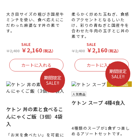
大き目サイズの粗びき国産牛
柔らかく炒めた玉ねぎ、食感
ミンチを使い、食べ応えにこ
のアクセントとなるしいた
だわった麻婆なす丼の素で
け、彩りの青ねぎと国産牛を
す。
合わせた牛肉の玉子とじ丼の
素です。
SALE
SALE
￥2,160
￥2,160
￥2,400
（税込）
￥2,400
（税込）
期間限定
SALE!!
期間限定
SALE!!
人気商品
人気商品
ケトン スープ 4種4食入
ケトン 丼の素と食べるこ
んにゃくご飯（3個）4袋
入
4種類のスープが1食ずつ楽し
めるアソートセットです。
「お米を食べたい」を可能に