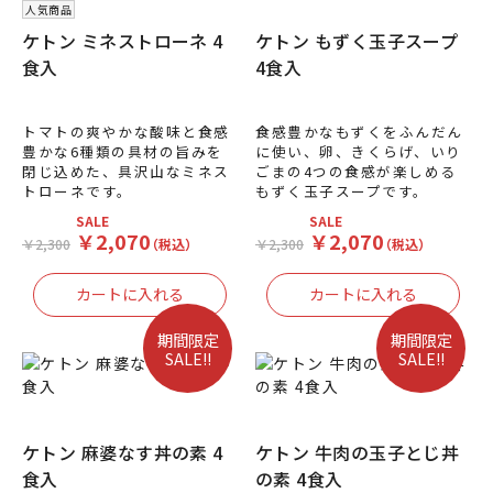
人気商品
ケトン ミネストローネ 4
ケトン もずく玉子スープ
食入
4食入
トマトの爽やかな酸味と食感
食感豊かなもずくをふんだん
豊かな6種類の具材の旨みを
に使い、卵、きくらげ、いり
閉じ込めた、具沢山なミネス
ごまの4つの食感が楽しめる
トローネです。
もずく玉子スープです。
SALE
SALE
￥2,070
￥2,070
￥2,300
（税込）
￥2,300
（税込）
期間限定
期間限定
SALE!!
SALE!!
ケトン 麻婆なす丼の素 4
ケトン 牛肉の玉子とじ丼
食入
の素 4食入