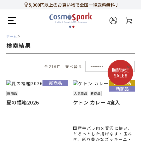
5,000円以上のお買い物で全国一律送料無料♪
新規会員登録で今すぐ使える
500ポイント
プレゼント！
ホーム
検索結果
全216件
並べ替え
期間限定
SALE!!
新商品
人気商品
新商品
新商品
人気商品
新商品
夏の福箱2026
ケトン カレー 4食入
国産牛バラ肉を贅沢に使い、
とろっとした揚げなす・玉ね
ぎ、彩り豊かなズッキーニ・