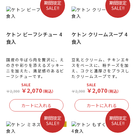
期間限定
期間限定
SALE!!
SALE!!
ケトン ビーフシチュー 4
ケトン クリームスープ 4
食入
食入
国産の牛ばら肉を贅沢に、え
豆乳とクリーム、チキンエキ
のきや彩りを添えるズッキー
スをベースに、粉チーズを加
ニを加えた、満足感のあるビ
え、コクと濃厚さをプラスし
ーフシチューです。
たクリームスープです。
SALE
SALE
￥2,070
￥2,070
￥2,300
（税込）
￥2,300
（税込）
期間限定
期間限定
SALE!!
SALE!!
人気商品