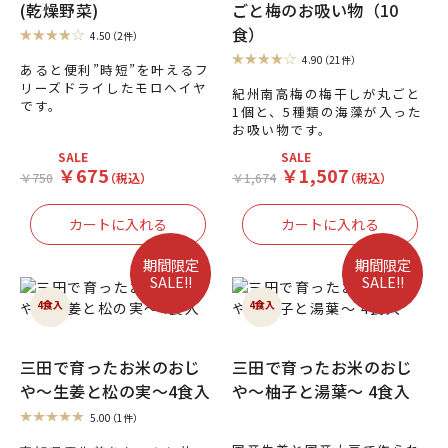
(乾燥野菜)
ごと梅のお吸い物（10
食）
4.50
（2件）
4.90
（21件）
あると便利”時短”を叶えるフ
リーズドライしたモロヘイヤ
紀州南高梅の梅干しが丸ごと
です。
1個と、5種類の海藻が入った
お吸い物です。
SALE
SALE
￥675
￥1,507
￥750
（税込）
￥1,674
（税込）
期間限定
期間限定
SALE!!
SALE!!
4食入
4食入
三田で育ったお米のおじ
三田で育ったお米のおじ
や～生姜と松の実～4食入
や～柚子と湯葉～ 4食入
5.00
（1件）