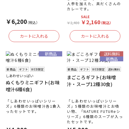
人参を加えた、具だくさんの
カレーです。
SALE
￥6,200
￥2,160
（税込）
￥2,400
（税込）
新商品
送料無料
新商品
新商品
ギフト
WEB限定
新商品
ギフト
WEB限定
送料無料
しあわせいっぱい
まごころギフト(お味噌
ぬくもりミニギフト(お味
汁・スープ12種30食)
噌汁6種6食)
「しあわせいっぱいシリー
「しあわせいっぱいシリー
ズ」6種類のお味噌汁各1食入
ズ」5種類のお味噌汁とお吸
ったセットです。
い物、「NATURE FUTUReシ
リーズ」6種類のスープが入っ
たセットです。