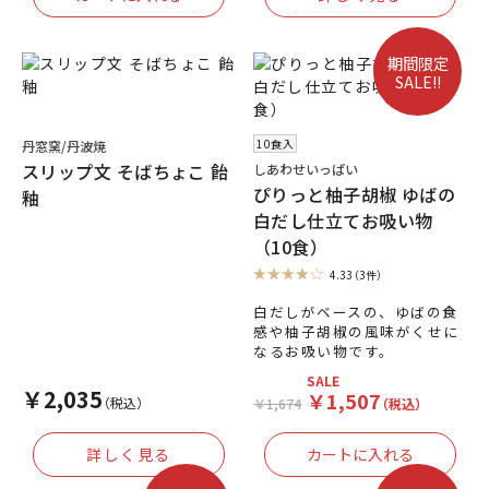
期間限定
SALE!!
10食入
丹窓窯/丹波焼
スリップ文 そばちょこ 飴
しあわせいっぱい
ぴりっと柚子胡椒 ゆばの
釉
白だし仕立てお吸い物
（10食）
4.33
（3件）
白だしがベースの、ゆばの食
感や柚子胡椒の風味がくせに
なるお吸い物です。
SALE
￥2,035
￥1,507
（税込）
￥1,674
（税込）
詳しく見る