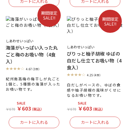
期間限定
SALE!!
期間限定
SALE!!
しあわせいっぱい
海藻がいっぱい入った丸
しあわせいっぱい
ぴりっと柚子胡椒 ゆばの
ごと梅のお吸い物（4食
白だし仕立てお吸い物（4
入）
食入）
4.67
（3件）
4.25
（4件）
紀州南高梅の梅干しが丸ごと
1個と、5種類の海藻が入った
白だしがベースの、ゆばの食
お吸い物です。
感や柚子胡椒の風味がくせに
なるお吸い物です。
SALE
SALE
￥603
￥603
￥670
（税込）
￥670
（税込）