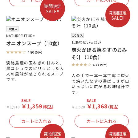
期間限定
SALE!!
期間限定
SALE!!
10食入
10食入
NATUREFUTURe
オニオンスープ（10食）
しあわせいっぱい
炭火かほる焼なすのおみ
4.80
（5件）
そ汁（10食）
淡路島産の玉ねぎの甘みと、
4.44
（9件）
黒コショウのピリッとした大
人の風味が感じられるスープ
人の手で一本一本丁寧に炭火
です。
で焼いたなすの香ばしさが口
いっぱいに広がるお味噌汁で
す。
SALE
SALE
￥1,359
￥1,368
￥1,510
（税込）
￥1,520
（税込）
期間限定
期間限定