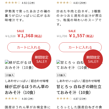
4.92
（12件）
4.83
（29件）
伊勢湾で育ったあおさの磯の
炒めた牛肉と白ネギ、3種類
薫りが口いっぱいに広がるお
のかつおと昆布の出汁が際立
味噌汁です。
つ、和風の味わいのスープで
す。
SALE
SALE
￥1,368
￥1,557
￥1,520
（税込）
￥1,730
（税込）
期間限定
期間限定
SALE!!
SALE!!
10食入
10食入
しあわせいっぱい / 超合わせ味噌
しあわせいっぱい / 超合わせ味噌
緑が広がるほうれん草の
甘とろっ 白ねぎの鶏仕立
おみそ汁（10食）
ておみそ汁（10食）
4.00
（2件）
4.87
（15件）
国産ほうれん草がお椀全体に
とろっとした国産白ねぎの食