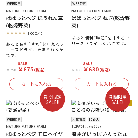
WEB限定
WEB限定
NATURE FUTURE FARM
NATURE FUTURE FARM
ぱぱっとべジ ほうれん草
ぱぱっとべジ ねぎ(乾燥野
(乾燥野菜)
菜)
5.00
（1件）
あると便利”時短”を叶えるフ
リーズドライしたねぎです。
あると便利”時短”を叶えるフ
リーズドライしたほうれん草
です。
SALE
SALE
￥675
￥630
￥750
（税込）
￥700
（税込）
期間限定
期間限定
SALE!!
SALE!!
人気商品
WEB限定
人気商品
10食入
NATURE FUTURE FARM
しあわせいっぱい
ぱぱっとべジ モロヘイヤ
海藻がいっぱい入った丸