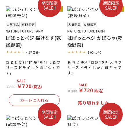
期間限定
期間限定
SALE!!
SALE!!
人気商品
人気商品
人気商品
WEB限定
人気商品
WEB限定
NATURE FUTURE FARM
NATURE FUTURE FARM
ぱぱっとべジ 揚げなす(乾
ぱぱっとべジ かぼちゃ(乾
燥野菜)
燥野菜)
4.67
（3件）
5.00
（1件）
あると便利”時短”を叶えるフ
あると便利”時短”を叶えるフ
リーズドライした揚げなすで
リーズドライしたかぼちゃで
す。
す。
SALE
￥720
SALE
￥800
（税込）
￥720
￥800
（税込）
売り切れました。
期間限定
期間限定
SALE!!
SALE!!