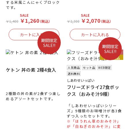
する米風こんにゃくブロック
です。
SALE
SALE
￥1,260
￥2,070
￥1,400
（税込）
￥2,300
（税込）
期間限定
SALE!!
期間限定
SALE!!
送料無料
人気商品
人気商品
セット品
WEB限定
ケトン 丼の素 2種4食入
送料無料
しあわせいっぱい
フリーズドライ27食ボッ
クス（おみそ汁9種）
2種類の丼の素が2食ずつ楽し
めるアソートセットです。
「しあわせいっぱいシリー
ズ」9種類のお味噌汁が各3食
ずつ入ったセットです。
※「ほうれん草のおみそ汁」
が「白ねぎのおみそ汁」に変