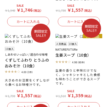
SALE
SALE
￥1,746
￥1,557
￥1,940
（税込）
￥1,730
（税込）
期間限定
SALE!!
期間限定
SALE!!
人気商品
人気商品
10食入
10食入
NATUREFUTURe
生姜スープ（10食）
しあわせいっぱい / 超合わせ味噌
くずしてふわり とうふの
4.98
（60件）
おみそ汁（10食）
生姜の香りと辛味だけでな
4.00
（3件）
く、シャキシャキとした食感
も味わうことができるスープ
大きめのお豆腐をくずしなが
です。
ら食べるお味噌汁です。
SALE
SALE
￥1,557
￥1,359
￥1,730
（税込）
￥1,510
（税込）