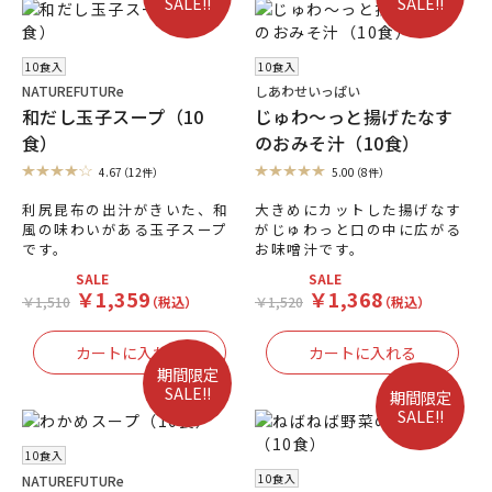
SALE!!
SALE!!
10食入
10食入
NATUREFUTURe
しあわせいっぱい
和だし玉子スープ（10
じゅわ～っと揚げたなす
食）
のおみそ汁（10食）
4.67
（12件）
5.00
（8件）
利尻昆布の出汁がきいた、和
大きめにカットした揚げなす
風の味わいがある玉子スープ
がじゅわっと口の中に広がる
です。
お味噌汁です。
SALE
SALE
￥1,359
￥1,368
￥1,510
（税込）
￥1,520
（税込）
期間限定
SALE!!
期間限定
SALE!!
10食入
10食入
NATUREFUTURe