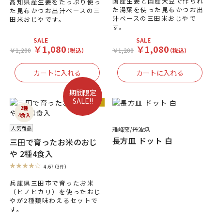
国産生姜と国産大豆で作られ
高知県産生姜をたっぷり使っ
た湯葉を使った昆布かつお出
た昆布かつお出汁ベースの三
汁ベースの三田米おじやで
田米おじやです。
す。
SALE
SALE
￥1,080
￥1,080
￥1,200
（税込）
￥1,200
（税込）
期間限定
SALE!!
人気商品
2種
4食入
人気商品
雅峰窯/丹波焼
長方皿 ドット 白
三田で育ったお米のおじ
や 2種4食入
4.67
（3件）
兵庫県三田市で育ったお米
（ヒノヒカリ）を使ったおじ
やが2種類味わえるセットで
す。