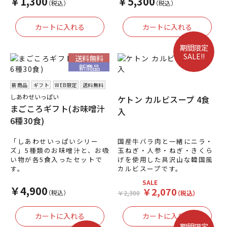
￥1,300
￥5,300
（税込）
（税込）
期間限定
SALE!!
送料無料
新商品
新商品
ギフト
WEB限定
送料無料
しあわせいっぱい
ケトン カルビスープ 4食
まごころギフト(お味噌汁
入
6種30食)
「しあわせいっぱいシリー
国産牛バラ肉と一緒にニラ・
ズ」5種類のお味噌汁と、お吸
玉ねぎ・人参・ねぎ・きくら
い物が各5食入ったセットで
げを使用した具沢山な韓国風
す。
カルビスープです。
SALE
￥4,900
￥2,070
（税込）
￥2,300
（税込）
期間限定