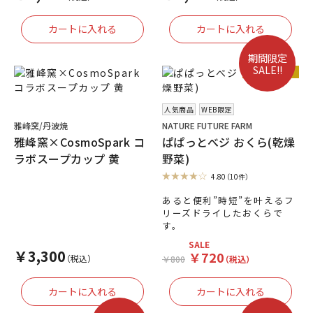
期間限定
SALE!!
人気商品
人気商品
WEB限定
雅峰窯/丹波焼
NATURE FUTURE FARM
雅峰窯×CosmoSpark コ
ぱぱっとべジ おくら(乾燥
ラボスープカップ 黄
野菜)
4.80
（10件）
あると便利”時短”を叶えるフ
リーズドライしたおくらで
す。
SALE
￥3,300
￥720
（税込）
￥800
（税込）