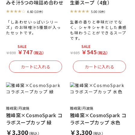
みそ汁5つの味詰め合わせ
生姜スープ（4食）
4.60
（10件）
5.00
（6件）
「しあわせいっぱいシリー
生姜の香りと辛味だけでな
ズ」のお味噌汁5種類が入っ
く、シャキシャキとした食感
たセットです。
も味わうことができるスープ
です。
SALE
SALE
￥747
￥545
￥830
（税込）
￥605
（税込）
雅峰窯/丹波焼
雅峰窯/丹波焼
雅峰窯×CosmoSpark コ
雅峰窯×CosmoSpark コ
ラボスープカップ 緑
ラボスープカップ 水色
￥3,300
￥3,300
（税込）
（税込）