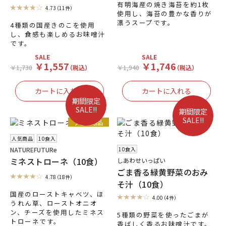
有明海産の焼き海苔を約1枚
4.73
（11件）
使用し、海苔の豊かな香りが
漂うスープです。
4種類の国産きのこを使用
し、食感も楽しめるお味噌汁
です。
SALE
SALE
￥1,557
￥1,746
￥1,730
（税込）
￥1,940
（税込）
期間限定
SALE!!
期間限定
SALE!!
人気商品
人気商品
10食入
10食入
NATUREFUTURe
ミネストローネ（10食）
しあわせいっぱい
ごま香る緑黄野菜のおみ
4.78
（18件）
そ汁（10食）
国産のローストキャベツ、ほ
4.00
（4件）
うれん草、ローストオニオ
ン、チーズを使用したミネス
5種類の野菜を使ったごまが
トローネです。
香ばしく香るお味噌汁です。