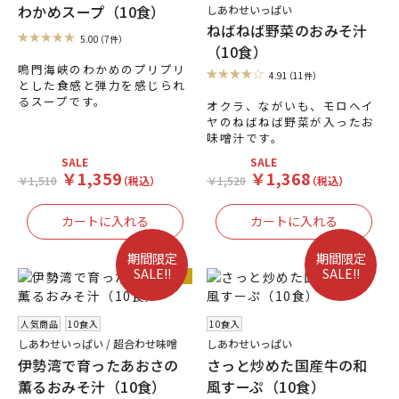
わかめスープ（10食）
しあわせいっぱい
ねばねば野菜のおみそ汁
5.00
（7件）
（10食）
鳴門海峡のわかめのプリプリ
4.91
（11件）
とした食感と弾力を感じられ
るスープです。
オクラ、ながいも、モロヘイ
ヤのねばねば野菜が入ったお
味噌汁です。
SALE
SALE
￥1,359
￥1,368
￥1,510
（税込）
￥1,520
（税込）
期間限定
期間限定
SALE!!
SALE!!
人気商品
人気商品
10食入
10食入
しあわせいっぱい / 超合わせ味噌
しあわせいっぱい
伊勢湾で育ったあおさの
さっと炒めた国産牛の和
薫るおみそ汁（10食）
風すーぷ（10食）