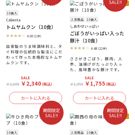
SALE!!
人気商品
10食入
人気商品
10食入
Calienta
トムヤムクン（10食）
しあわせいっぱい
ごぼうがいっぱい入った
4.00
（1件）
豚汁（10食）
自家製のうま味調味料と、タ
4.68
（22件）
イ料理の伝統的な製法にこだ
わって作った本格的なトムヤ
ささがきごぼう、豚肉、人
ムクンです。
参、油揚げがたっぷり入っ
た、風味豊かな豚汁です。
SALE
SALE
￥2,340
￥1,755
￥2,600
（税込）
￥1,950
（税込）
期間限定
期間限定
SALE!!
SALE!!
人気商品
10食入
人気商品
10食入