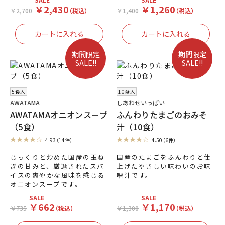
￥2,430
￥1,260
￥2,700
（税込）
￥1,400
（税込）
期間限定
期間限定
SALE!!
SALE!!
5食入
10食入
AWATAMA
しあわせいっぱい
AWATAMAオニオンスープ
ふんわりたまごのおみそ
（5食）
汁（10食）
4.93
（14件）
4.50
（6件）
じっくりと炒めた国産の玉ね
国産のたまごをふんわりと仕
ぎの甘みと、厳選されたスパ
上げたやさしい味わいのお味
イスの爽やかな風味を感じる
噌汁です。
オニオンスープです。
SALE
SALE
￥662
￥1,170
￥735
（税込）
￥1,300
（税込）