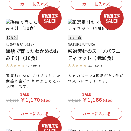
期間限定
期間限定
SALE!!
SALE!!
10食入
セット品
しあわせいっぱい
NATUREFUTURe
海峡で育ったわかめのお
厳選素材のスープバラエ
みそ汁（10食）
ティセット（4種8食）
4.78
（9件）
5.00
（3件）
国産わかめのプリプリとした
人気のスープ4種類が各2食ず
食感と歯ごたえが楽しめるお
つ入ったセットです。
味噌汁です。
SALE
SALE
￥1,170
￥1,166
￥1,300
（税込）
￥1,296
（税込）
期間限定
SALE!!