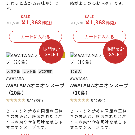
ふわっと広がるお味噌汁で
感が楽しめるお味噌汁です。
す。
SALE
SALE
￥1,368
￥1,368
￥1,520
（税込）
￥1,520
（税込）
期間限定
期間限定
SALE!!
SALE!!
人気商品
人気商品
セット品
WEB限定
10食入
AWATAMA
AWATAMA
AWATAMAオニオンスープ
AWATAMAオニオンスープ
（20食）
（10食）
5.00
（22件）
5.00
（5件）
じっくりと炒めた国産の玉ね
じっくりと炒めた国産の玉ね
ぎの甘みと、厳選されたスパ
ぎの甘みと、厳選されたスパ
イスの爽やかな風味を感じる
イスの爽やかな風味を感じる
オニオンスープです。
オニオンスープです。
SALE
SALE