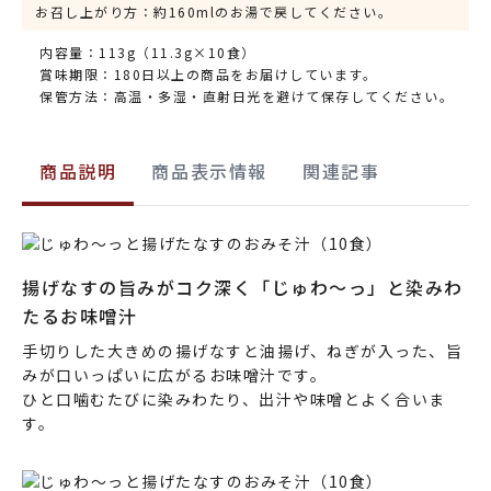
お召し上がり方：約160mlのお湯で戻してください。
内容量：113g（11.3g×10食）
賞味期限：180日以上の商品をお届けしています。
保管方法：高温・多湿・直射日光を避けて保存してください。
商品説明
商品表示情報
関連記事
揚げなすの旨みがコク深く「じゅわ～っ」と染みわ
たるお味噌汁
手切りした大きめの揚げなすと油揚げ、ねぎが入った、旨
みが口いっぱいに広がるお味噌汁です。
ひと口噛むたびに染みわたり、出汁や味噌とよく合いま
す。