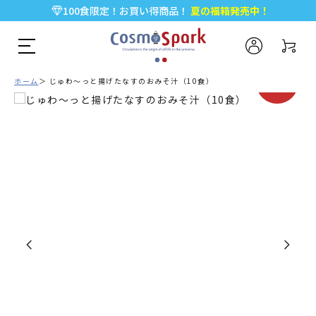
100食限定！お買い得商品！
夏の福箱発売中！
5,000円以上のお買い物で全国一律送料無料♪
新規会員登録で今すぐ使える
500ポイント
プレゼント！
期間限定
ホーム
じゅわ～っと揚げたなすのおみそ汁（10食）
SALE!!