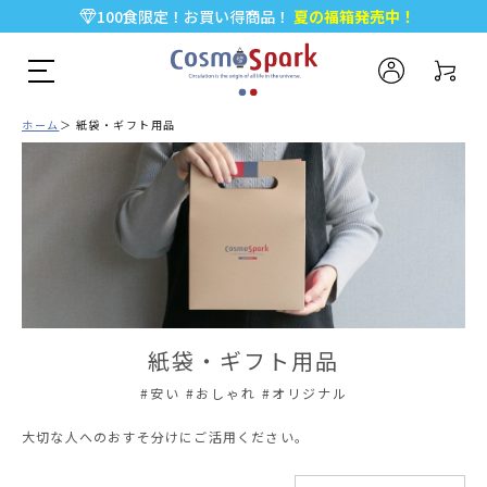
100食限定！お買い得商品！
夏の福箱発売中！
5,000円以上のお買い物で全国一律送料無料♪
新規会員登録で今すぐ使える
500ポイント
プレゼント！
ホーム
紙袋・ギフト用品
紙袋・ギフト用品
#安い #おしゃれ #オリジナル
大切な人へのおすそ分けにご活用ください。