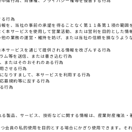
誹謗中傷行為、肖像権、プライバシー権等を侵害する行為
する行為
た情報を、当社の事前の承諾を得ることなく第１１条第１項の範囲
となく本サービスを使用して営業活動、または営利を目的とした情
その他の業務の運営・維持を妨げ、または当社の信頼を損なうよう
たは本サービスを通じて提供される情報を改ざんする行為
ログラム等を送信、または書き込む行為
為、またはそのおそれのある行為
利用させる行為
む）になりすまして、本サービスを利用する行為
の応募規約等に反する行為
する行為
れる製品、サービス、技術などに関する情報は、産業財産権法・
つ会員の私的使用を目的とする場合にかぎり使用できます。それ