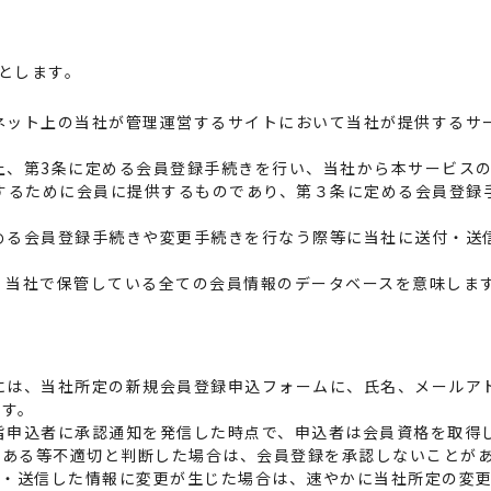
とします。
ネット上の当社が管理運営するサイトにおいて当社が提供するサ
上、第3条に定める会員登録手続きを行い、当社から本サービス
用するために会員に提供するものであり、第３条に定める会員登録
める会員登録手続きや変更手続きを行なう際等に当社に送付・送信
、当社で保管している全ての会員情報のデータベースを意味しま
には、当社所定の新規会員登録申込フォームに、氏名、メールア
ます。
旨申込者に承認通知を発信した時点で、申込者は会員資格を取得
がある等不適切と判断した場合は、会員登録を承認しないことが
付・送信した情報に変更が生じた場合は、速やかに当社所定の変