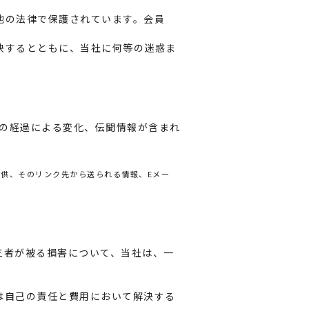
他の法律で保護されています。会員
決するとともに、当社に何等の迷惑ま
の経過による変化、伝聞情報が含まれ
供、そのリンク先から送られる情報、Eメー
三者が被る損害について、当社は、一
。
は自己の責任と費用において解決する