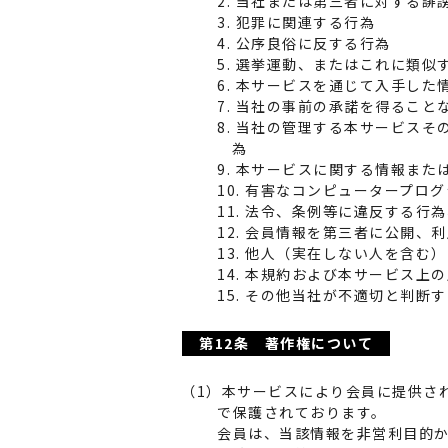
2. 当社または第三者に対する
3. 犯罪に関連する行為
4. 公序良俗に反する行為
5. 選挙運動、またはこれに類似
6. 本サービスを通じて入手し
7. 当社の事前の承諾を得るこ
8. 当社の管理する本サービス
為
9. 本サービスに関する情報ま
10. 有害なコンピュータープ
11. 法令、条例等に違反する行
12. 会員情報を第三者に公開、
13. 他人（実在しない人を含
14. 本規約および本サービス上
15. その他当社が不適切と判断
第12条 著作権について
（1）本サービスにより会員に提供さ
で保護されております。
会員は、当該情報を非営利目的か