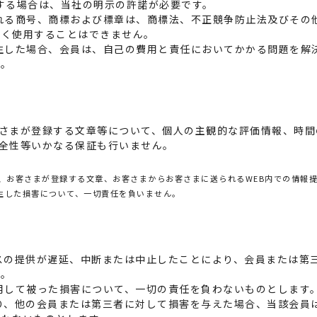
する場合は、当社の明示の許諾が必要です。
れる商号、商標および標章は、商標法、不正競争防止法及びその
なく使用することはできません。
生した場合、会員は、自己の費用と責任においてかかる問題を解
す。
さまが登録する文章等について、個人の主観的な評価情報、時間
全性等いかなる保証も行いません。
、お客さまが登録する文章、お客さまからお客さまに送られるWEB内での情報提
発生した損害について、一切責任を負いません。
スの提供が遅延、中断または中止したことにより、会員または第
す。
用して被った損害について、一切の責任を負わないものとします
り、他の会員または第三者に対して損害を与えた場合、当該会員