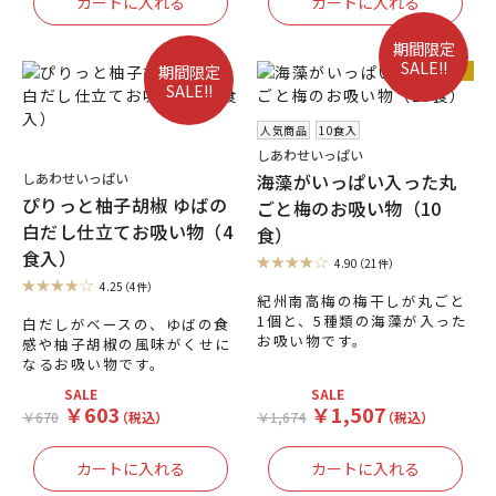
期間限定
SALE!!
人気商品
期間限定
SALE!!
人気商品
10食入
しあわせいっぱい
海藻がいっぱい入った丸
しあわせいっぱい
ぴりっと柚子胡椒 ゆばの
ごと梅のお吸い物（10
白だし仕立てお吸い物（4
食）
食入）
4.90
（21件）
4.25
（4件）
紀州南高梅の梅干しが丸ごと
1個と、5種類の海藻が入った
白だしがベースの、ゆばの食
お吸い物です。
感や柚子胡椒の風味がくせに
なるお吸い物です。
SALE
SALE
￥603
￥1,507
￥670
（税込）
￥1,674
（税込）