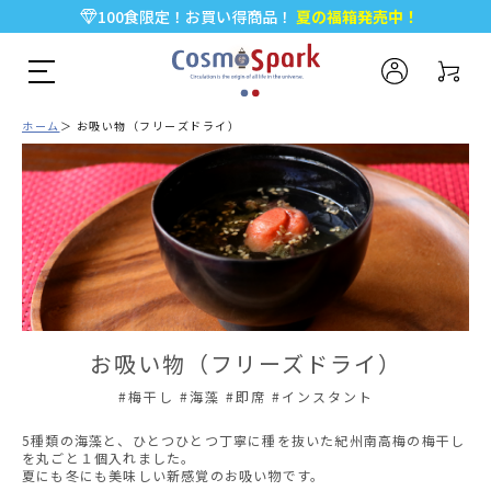
100食限定！お買い得商品！
夏の福箱発売中！
5,000円以上のお買い物で全国一律送料無料♪
新規会員登録で今すぐ使える
500ポイント
プレゼント！
ホーム
お吸い物（フリーズドライ）
お吸い物（フリーズドライ）
#梅干し #海藻 #即席 #インスタント
5種類の海藻と、ひとつひとつ丁寧に種を抜いた紀州南高梅の梅干し
を丸ごと１個入れました。
夏にも冬にも美味しい新感覚のお吸い物です。