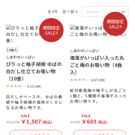
全4件
並べ替え
期間限定
SALE!!
期間限定
SALE!!
10食入
しあわせいっぱい
海藻がいっぱい入った丸
しあわせいっぱい
ぴりっと柚子胡椒 ゆばの
ごと梅のお吸い物（4食
白だし仕立てお吸い物
入）
（10食）
4.67
（3件）
4.33
（3件）
紀州南高梅の梅干しが丸ごと
1個と、5種類の海藻が入った
白だしがベースの、ゆばの食
お吸い物です。
感や柚子胡椒の風味がくせに
なるお吸い物です。
SALE
SALE
￥1,507
￥603
￥1,674
（税込）
￥670
（税込）