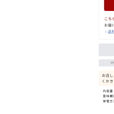
こち
お届
送
お召し
くかき
内容量：
賞味期限
保管方