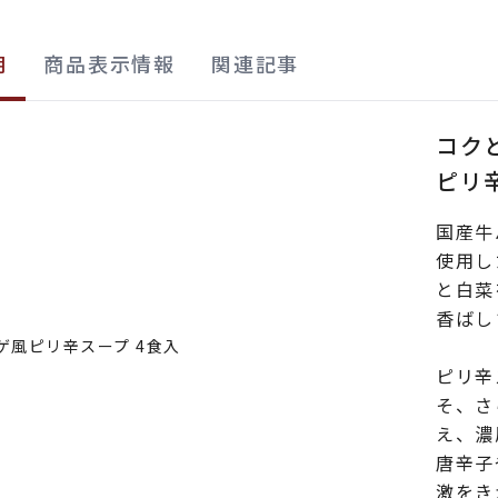
明
商品表示情報
関連記事
コク
ピリ辛
国産牛
使用し
と白菜
香ばし
ピリ辛
そ、さ
え、濃
唐辛子
激をき