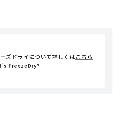
リーズドライについて詳しくは
こちら
t’s FreezeDry?