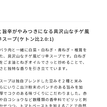
と旨辛がやみつきになる具沢山なチゲ風
スープ(ケトン比2.0:1)
バラ肉と一緒に白菜・白ねぎ・青ねぎ・椎茸を
た、具沢山なチゲ風ピリ辛スープです。白ねぎ
をごま油とねぎオイルでさっと炒めることで、
さと独特な香りを引き立てています。
スープは独自ブレンドした豆みそ２種と米み
らにいりこ出汁粉末のパンチのある旨みを加
厚でコクのある味づくりにこだわりました。赤
や白コショウなど数種類の香辛料でピリッと刺
かせつつ、トマトペーストを加えることで自然