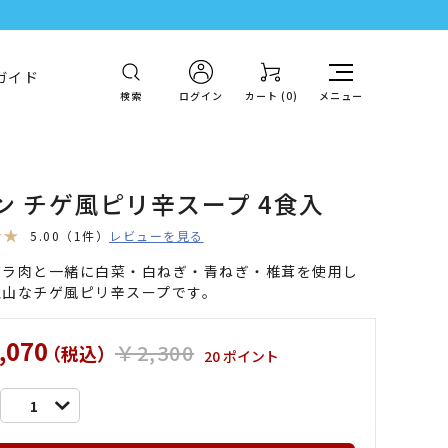
ガイド
検索
ログイン
カート (
0
)
メニュー
ン チゲ風ピリ辛スープ 4食入
5.00
（1件）
レビューを見る
バラ肉と一緒に白菜・白ねぎ・青ねぎ・椎茸を使用し
沢山なチゲ風ピリ辛スープです。
,070
￥2,300
（税込）
20 ポイント
1