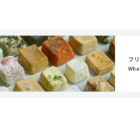
フ
Wha