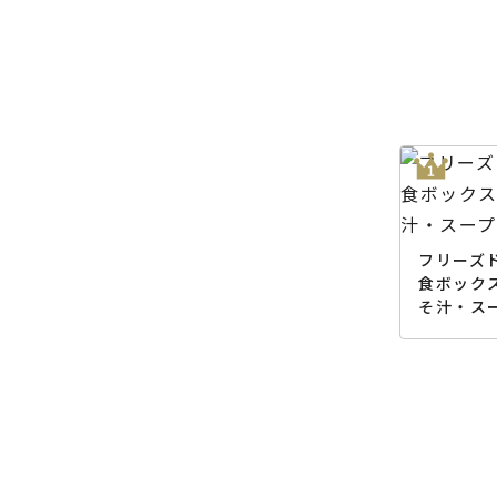
フリーズド
食ボック
そ汁・ス