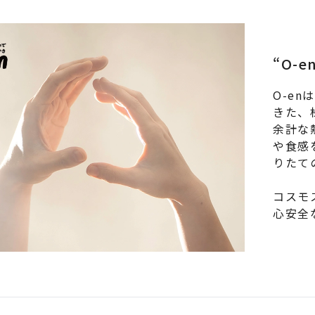
“O-
O-e
きた、
余計な
や食感
りたて
コスモ
心安全