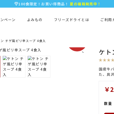
100食限定！お買い得商品！
夏の福箱発売中！
5,000円以上のお買い物で全国一律送料無料♪
新規会員登録で今すぐ使える
500ポイント
プレゼント！
ャンペーン
よみもの
フリーズドライとは
ご利用
期間限定
ン チゲ風ピリ辛スープ 4食入
SALE!!
ケト
国産牛
た、具
￥2
数量