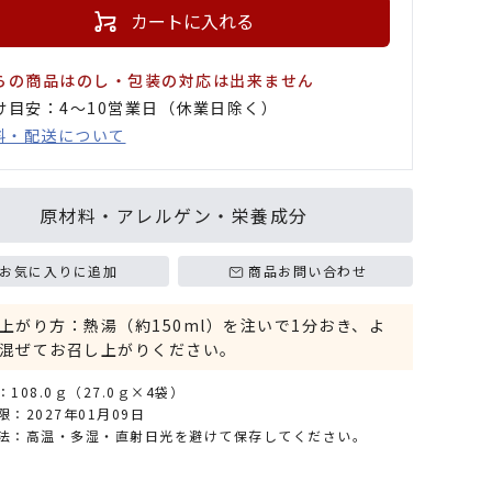
カートに入れる
らの商品はのし・包装の対応は出来ません
け目安：4〜10営業日（休業日除く）
料・配送について
原材料・アレルゲン・栄養成分
お気に入りに追加
商品お問い合わせ
上がり方：熱湯（約150ml）を注いで1分おき、よ
混ぜてお召し上がりください。
108.0ｇ（27.0ｇ×4袋）
：2027年01月09日
法：高温・多湿・直射日光を避けて保存してください。