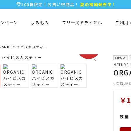
100食限定！お買い得商品！
夏の福箱発売中！
5,000円以上のお買い物で全国一律送料無料♪
新規会員登録で今すぐ使える
500ポイント
プレゼント！
ャンペーン
よみもの
フリーズドライとは
ご利用
期間限定
GANIC ハイビスカスティー
SALE!!
10包入
NATURE 
OR
有機JA
￥1
数量