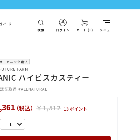
ガイド
検索
ログイン
カート (
0
)
メニュー
オーガニック農法
FUTURE FARM
GANIC ハイビスカスティー
S認証取得
ALLNATURAL
,361
￥1,512
（税込）
13 ポイント
1