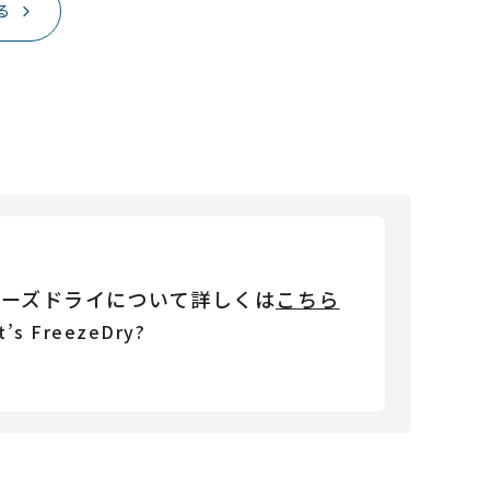
る
リーズドライについて詳しくは
こちら
t’s FreezeDry?