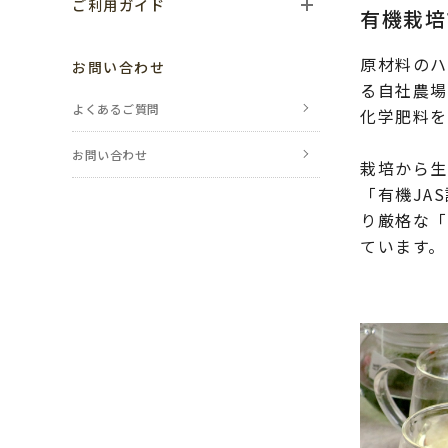
ご利用ガイド
有機栽培
ご利用の流れ
原材料のハ
お問い合わせ
る自社農場「
お支払い方法
よくあるご質問
化学肥料を
送料・配送について
お問い合わせ
栽培から生
返品・交換・
「有機JA
キャンセルについて
り厳格な「
ています。
ポイントについて
レビューについて
のし・包装について
メールが届かない場合
会員登録について