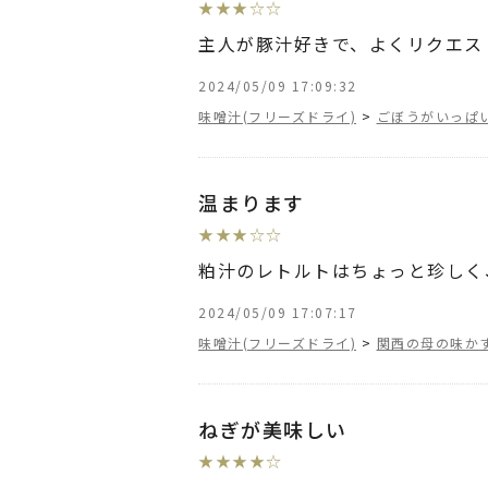
★
★
★
☆
☆
主人が豚汁好きで、よくリクエス
2024/05/09 17:09:32
味噌汁(フリーズドライ)
>
ごぼうがいっぱ
温まります
★
★
★
☆
☆
粕汁のレトルトはちょっと珍しく
2024/05/09 17:07:17
味噌汁(フリーズドライ)
>
関西の母の味かす
ねぎが美味しい
★
★
★
★
☆