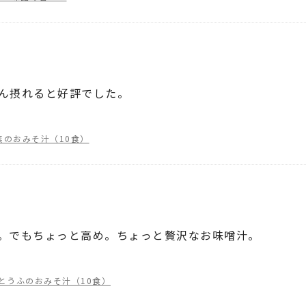
ん摂れると好評でした。
菜のおみそ汁（10食）
。でもちょっと高め。ちょっと贅沢なお味噌汁。
とうふのおみそ汁（10食）