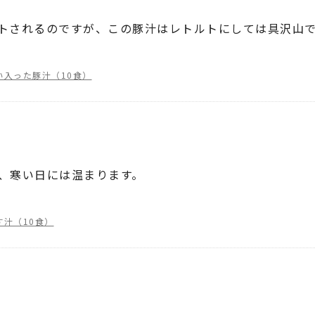
トされるのですが、この豚汁はレトルトにしては具沢山
い入った豚汁（10食）
、寒い日には温まります。
汁（10食）