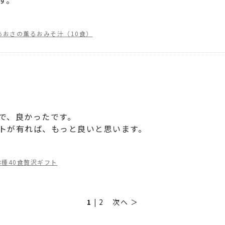
す。
あおさの薫るおみそ汁（10食）
で、良かったです。
トが有れば、もっと良いと思います。
8種40食贅沢ギフト
1 |
2
次へ ＞