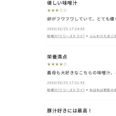
優しい味噌汁
★
★
★
☆
☆
卵がフワフワしていて、とても優
2025/02/25 17:24:03
味噌汁(フリーズドライ)
>
ふんわりたまご
栄養満点
★
★
★
★
☆
義母も大好きなこちらの味噌汁、
2025/02/25 17:21:52
味噌汁(フリーズドライ)
>
ねばねば野菜の
豚汁好きには最高！