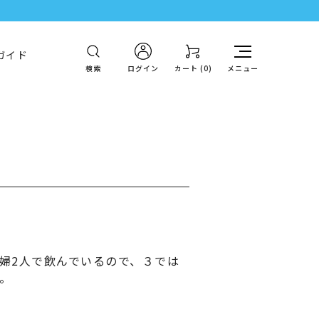
ガイド
検索
ログイン
カート (
0
)
メニュー
婦2人で飲んでいるので、３では
。