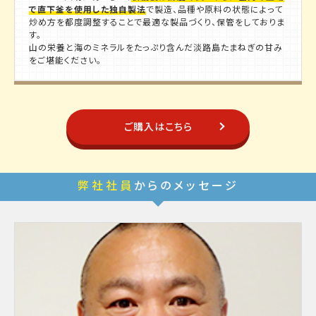
で直下釜を使用した独自製法
で製造、品種や原料の状態によって
炒め方を都度調整することで最適な製品づくり、保管をしておりま
す。
山の栄養と海のミネラルをたっぷり含んだ淡路島たまねぎの甘み
をご堪能ください。
ご購入はこちら
弊社社員
からのメッセージ