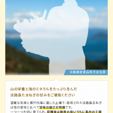
淡路農産食品株式会社様
山の栄養と海のミネラルをたっぷり含んだ
淡路島たまねぎの甘みをご堪能ください
温暖な気候と瀬戸内海に面した土壌で、栽培された淡路島玉ねぎ
は他の産地と比べて
甘味の強さが特徴
です。
一つ一つ大切に育てられ、
収穫後は鮮度の良いうちに島内の工場