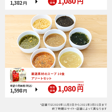
1,080
円
1,382
円
価格
厳選素材のスープ 10食
アソートセット
1,080
(税込)
希望小売価格（税込）
円
特別
1,598
円
価格
*店舗では2020年11月3日から2021年3月31日まで
終了時期はサイト・店舗によって異なります