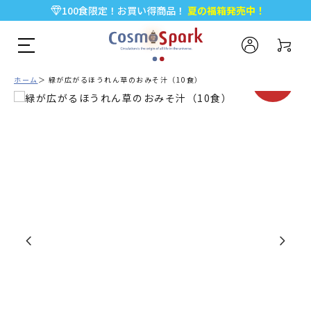
100食限定！お買い得商品！
夏の福箱発売中！
5,000円以上のお買い物で全国一律送料無料♪
新規会員登録で今すぐ使える
500ポイント
プレゼント！
期間限定
ホーム
緑が広がるほうれん草のおみそ汁（10食）
SALE!!