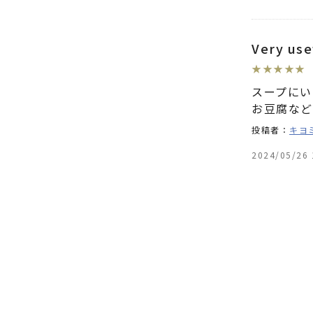
Very use
★
★
★
★
★
スープにい
お豆腐など
投稿者：
キヨ
2024/05/26 