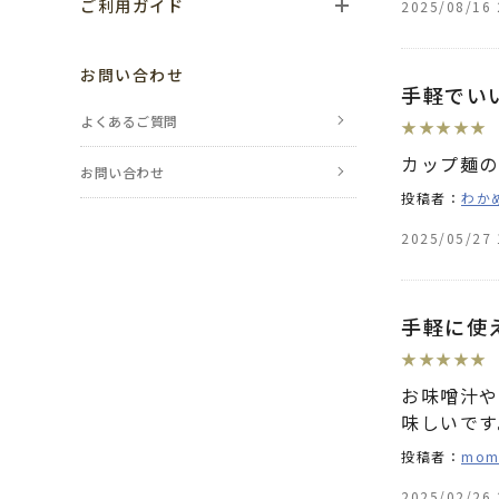
ご利用ガイド
2025/08/16 
ご利用の流れ
お問い合わせ
手軽でい
お支払い方法
よくあるご質問
★
★
★
★
★
送料・配送について
カップ麺の
お問い合わせ
投稿者：
わか
返品・交換・
キャンセルについて
2025/05/27 
ポイントについて
手軽に使
レビューについて
★
★
★
★
★
のし・包装について
お味噌汁や
味しいです
メールが届かない場合
投稿者：
mom
会員登録について
2025/02/26 