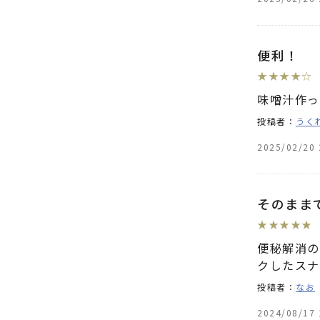
推奨環境について
便利！
★
★
★
★
☆
味噌汁作っ
投稿者：
うく
2025/02/20 
そのまま
★
★
★
★
★
便秘解消の
クしたスナ
投稿者：
なお
2024/08/17 