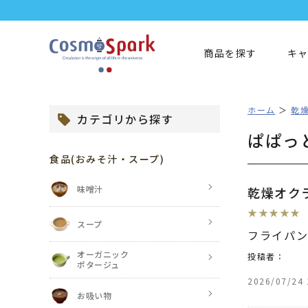
商品を探す
キ
ホーム
乾
カテゴリから探す
ぱぱっ
食品
(おみそ汁・スープ)
味噌汁
乾燥オク
★
★
★
★
★
スープ
フライパン
オーガニック
投稿者：
ポタージュ
2026/07/24 
お吸い物