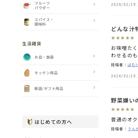
フルーツ
2026/02/19 
パウダー
スパイス・
調味料
どんな汁
★
★
★
★
★
生活雑貨
お味噌たく
わせるのも
お皿・食器
投稿者：
ばむ
キッチン用品
2026/02/10 
紙袋/ギフト用品
野菜嫌い
★
★
★
★
★
普通のオク
はじめての方へ
投稿者：
うん