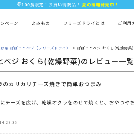
100食限定！お買い得商品！
夏の福箱発売中！
5,000円以上のお買い物で全国一律送料無料♪
新規会員登録で今すぐ使える
500ポイント
プレゼント！
ャンペーン
よみもの
フリーズドライとは
ご利用
燥野菜 ぱぱっとベジ（フリーズドライ）
ぱぱっとべジ おくら(乾燥野菜
とべジ おくら(乾燥野菜)のレビュー一
ラのカリカリチーズ焼きで簡単おつまみ
にチーズを広げ、乾燥オクラをのせて焼くと、おやつや
14:28:35