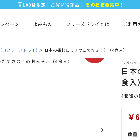
100食限定！お買い得商品！
夏の福箱発売中！
5,000円以上のお買い物で全国一律送料無料♪
新規会員登録で今すぐ使える
500ポイント
プレゼント！
ャンペーン
よみもの
フリーズドライとは
ご利用
期間限定
汁(フリーズドライ)
日本の採れたてきのこのおみそ汁（4食入）
SALE!!
しあわせ
日本
食入
4種類
￥6
数量