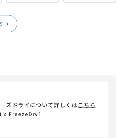
る
リーズドライについて詳しくは
こちら
t’s FreezeDry?