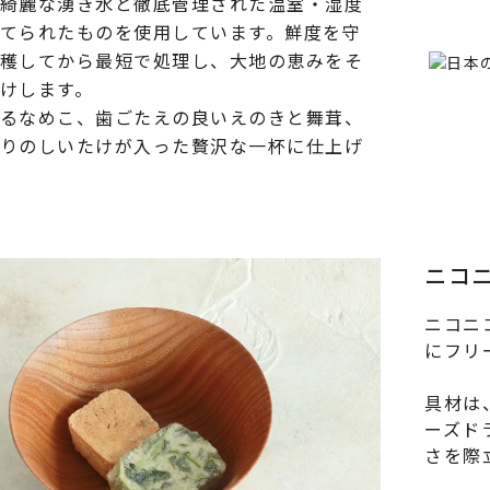
綺麗な湧き水と徹底管理された温室・湿度
てられたものを使用しています。鮮度を守
穫してから最短で処理し、大地の恵みをそ
けします。
るなめこ、歯ごたえの良いえのきと舞茸、
りのしいたけが入った贅沢な一杯に仕上げ
ニコ
ニコニ
にフリ
具材は
ーズド
さを際