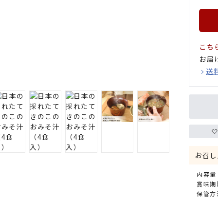
こち
お届
送
お召し
内容量：3
賞味期
保管方