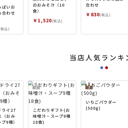
のおみそ汁（10
合わせ
っぱいお
食）
め合わせ
￥830
(税込)
￥1,520
(税込)
(税込)
当店人気ランキ
いちごパウダー
(500g)
ライ27
こだわりギフト(お
ス（おみ
味噌汁・スープ9種
ープ9種）
18食)