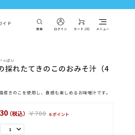
ガイド
検索
ログイン
カート (
0
)
メニュー
いっぱい
の採れたてきのこのおみそ汁（4
）
の国産きのこを使用し、食感も楽しめるお味噌汁です。
30
￥700
（税込）
6 ポイント
1