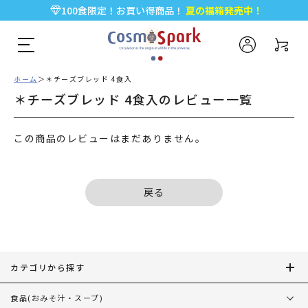
100食限定！お買い得商品！
夏の福箱発売中！
5,000円以上のお買い物で全国一律送料無料♪
新規会員登録で今すぐ使える
500ポイント
プレゼント！
ホーム
＊チーズブレッド 4食入
＊チーズブレッド 4食入のレビュー一覧
この商品のレビューはまだありません。
戻る
カテゴリから探す
食品
(おみそ汁・スープ)