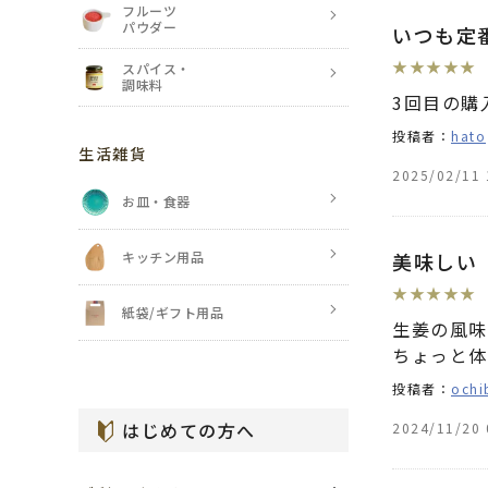
フルーツ
パウダー
いつも定
★
★
★
★
★
スパイス・
調味料
3回目の購
投稿者：
hato
生活雑貨
2025/02/11 
お皿・食器
キッチン用品
美味しい
★
★
★
★
★
紙袋/ギフト用品
生姜の風味
ちょっと体
投稿者：
ochi
はじめての方へ
2024/11/20 