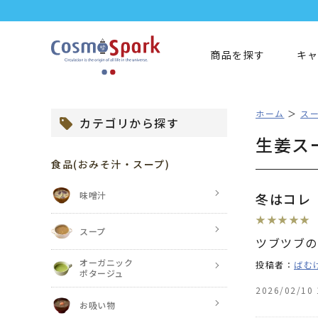
商品を探す
キ
ホーム
ス
カテゴリから探す
生姜ス
食品
(おみそ汁・スープ)
味噌汁
冬はコレ
★
★
★
★
★
スープ
ツブツブの
オーガニック
投稿者：
ばむ
ポタージュ
2026/02/10 
お吸い物