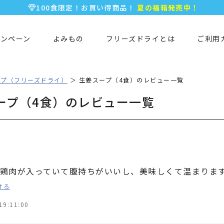
100食限定！お買い得商品！
夏の福箱発売中！
5,000円以上のお買い物で全国一律送料無料♪
新規会員登録で今すぐ使える
500ポイント
プレゼント！
ャンペーン
よみもの
フリーズドライとは
ご利用
ープ（フリーズドライ）
生姜スープ（4食）のレビュー一覧
ープ（4食）のレビュー一覧
鶏肉が入っていて腹持ちがいいし、美味しくて温まりま
けろ
19:11:00