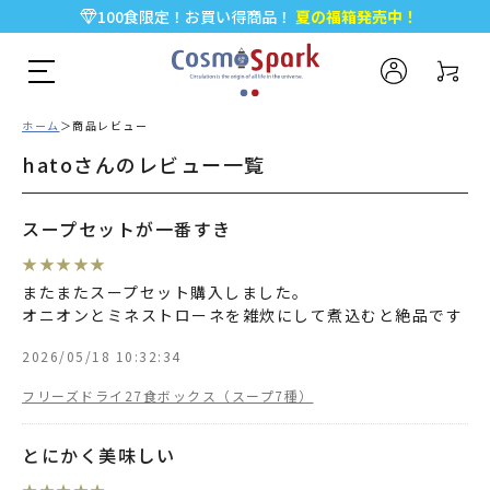
100食限定！お買い得商品！
夏の福箱発売中！
5,000円以上のお買い物で全国一律送料無料♪
新規会員登録で今すぐ使える
500ポイント
プレゼント！
ホーム
商品レビュー
hatoさんのレビュー一覧
スープセットが一番すき
★
★
★
★
★
またまたスープセット購入しました。
オニオンとミネストローネを雑炊にして煮込むと絶品です
2026/05/18 10:32:34
フリーズドライ27食ボックス（スープ7種）
とにかく美味しい
★
★
★
★
★