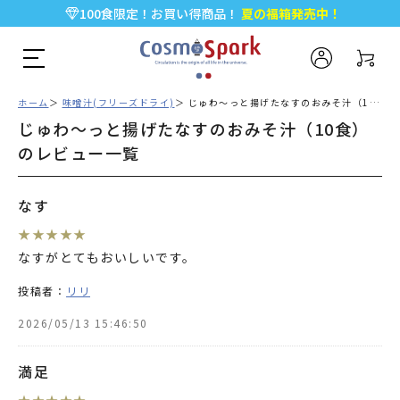
100食限定！お買い得商品！
夏の福箱発売中！
5,000円以上のお買い物で全国一律送料無料♪
新規会員登録で今すぐ使える
500ポイント
プレゼント！
ホーム
味噌汁(フリーズドライ)
じゅわ～っと揚げたなすのおみそ汁（10食）のレビュー一覧
じゅわ～っと揚げたなすのおみそ汁（10食）
のレビュー一覧
なす
★
★
★
★
★
なすがとてもおいしいです。
投稿者：
リリ
2026/05/13 15:46:50
満足
★
★
★
★
★