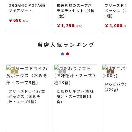
ORGANIC POTAGE
厳選素材のスープバ
フリーズドライ
プチアソート
ラエティセット（4種
ボックス（お
8食）
9種）
￥680
(税込)
￥1,296
￥4,000
(税込)
(税込)
当店人気ランキング
いちごパウダ
(500g)
フリーズドライ27食
こだわりギフト(お味
ボックス（おみそ
噌汁・スープ9種18
汁・スープ9種）
食)