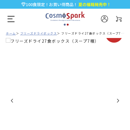
100食限定！お買い得商品！
夏の福箱発売中！
5,000円以上のお買い物で全国一律送料無料♪
新規会員登録で今すぐ使える
500ポイント
プレゼント！
期間限定
ホーム
フリーズドライボックス
フリーズドライ27食ボックス（スープ7種）
SALE!!