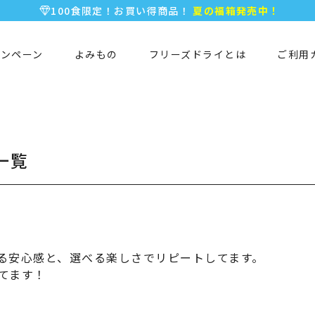
100食限定！お買い得商品！
夏の福箱発売中！
5,000円以上のお買い物で全国一律送料無料♪
新規会員登録で今すぐ使える
500ポイント
プレゼント！
ャンペーン
よみもの
フリーズドライとは
ご利用
一覧
る安心感と、選べる楽しさでリピートしてます。
てます！