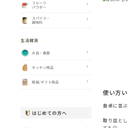
フルーツ
パウダー
スパイス・
調味料
生活雑貨
お皿・食器
キッチン用品
紙袋/ギフト用品
使い方い
食卓に並ぶ
はじめての方へ
取り皿とし
ても◎