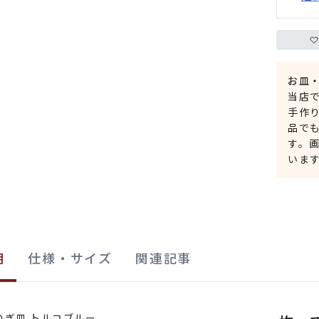
お皿
当店
手作
品で
す。
いま
明
仕様・サイズ
関連記事