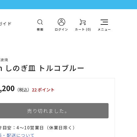
ガイド
検索
ログイン
カート (
0
)
メニュー
丹波焼
cm しのぎ皿 トルコブルー
,200
（税込）
22 ポイント
売り切れました。
け目安：4〜10営業日（休業日除く）
料・配送について