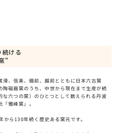
り続ける
窯"
常滑、信楽、備前、越前とともに日本六古窯
の陶磁器窯のうち、中世から現在まで生産が続
的な六つの窯）のひとつとして数えられる丹波
元「雅峰窯」。
0年から130年続く歴史ある窯元です。