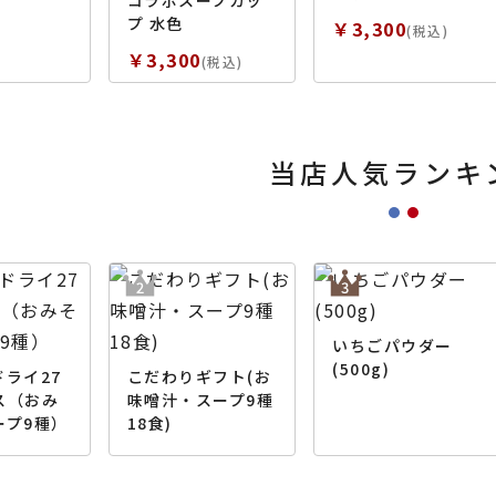
コラボスープカッ
プ 水色
￥3,300
(税込)
￥3,300
(税込)
当店人気ランキ
いちごパウダー
(500g)
ライ27
こだわりギフト(お
ス（おみ
味噌汁・スープ9種
ープ9種）
18食)