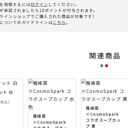
を投稿するには
ログイン
してください。
が承認されましたら10ポイントが付与されます。
ラインショップでご購入された商品が対象です）
についてのガイドラインは
こちら
。
関連商品
ット 白
(税込)
雅峰窯
×CosmoSpark
雅峰窯
コラボスープカッ
×CosmoSpark
プ 黄