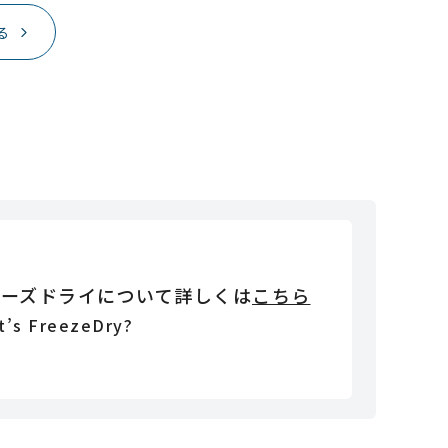
る
リーズドライについて詳しくは
こちら
t’s FreezeDry?