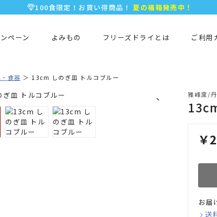
100食限定！お買い得商品！
夏の福箱発売中！
5,000円以上のお買い物で全国一律送料無料♪
新規会員登録で今すぐ使える
500ポイント
プレゼント！
ャンペーン
よみもの
フリーズドライとは
ご利用
皿・食器
13cm しのぎ皿 トルコブルー
雅峰窯/
13
￥2
お届
送