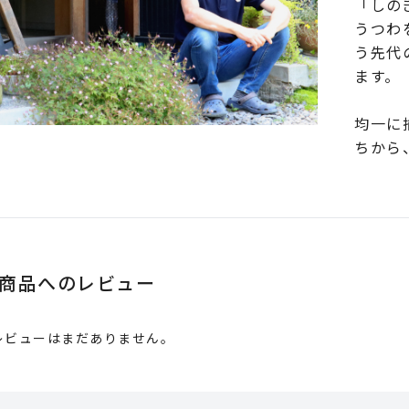
「しの
うつわ
う先代
ます。
均一に
ちから
商品へのレビュー
レビューはまだありません。