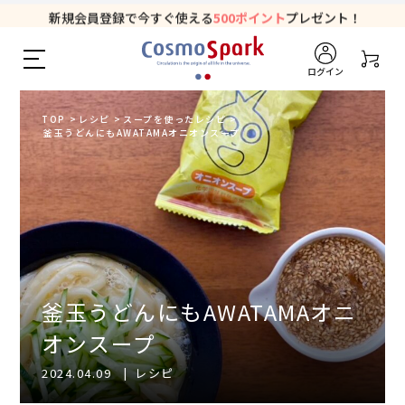
5,000円以上のお買い物で全国一律送料無料♪
新規会員登録で今すぐ使える
500ポイント
プレゼント！
ログイン
TOP
>
レシピ
>
スープを使ったレシピ
>
釜玉うどんにもAWATAMAオニオンスープ
釜玉うどんにもAWATAMAオニ
オンスープ
2024.04.09
|
レシピ