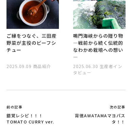
ご縁をつなぐ、三田産
鳴門海峡からの贈り物
野菜が主役のビーフシ
―戦前から続く伝統的
チュー
なわかめ栽培への想い
―
2025.09.09
商品紹介
2025.06.30
生産者イン
タビュー
投
前の記事
次の記事
稿
錯覚レシピ！！！
背徳AWATAMAマヨパス
ナ
TOMATO CURRY ver.
タ！！
ビ
ゲ