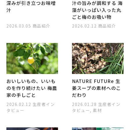
深みが引き立つお味噌
汁の旨みが調和する 海
汁
藻がいっぱい入った丸
ごと梅のお吸い物
2026.03.05
商品紹介
2026.02.12
商品紹介
おいしいもの、いいも
NATURE FUTURe 生
のを作り続けたい 梅農
姜スープの素材へのこ
家の手しごと
だわり
2026.02.12
生産者イン
2026.01.28
生産者イン
タビュー
タビュー, 素材