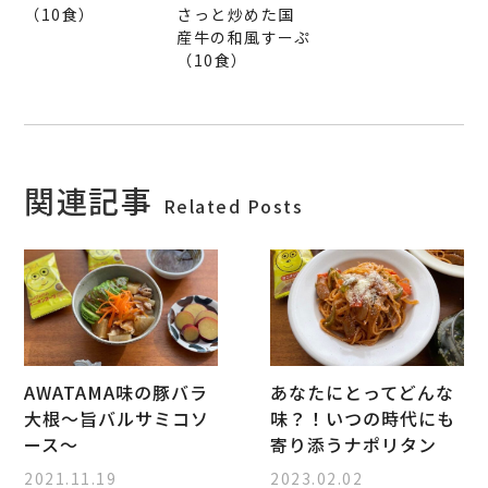
（10食）
さっと炒めた国
産牛の和風すーぷ
（10食）
関連記事
Related Posts
AWATAMA味の豚バラ
あなたにとってどんな
大根～旨バルサミコソ
味？！いつの時代にも
ース～
寄り添うナポリタン
2021.11.19
2023.02.02