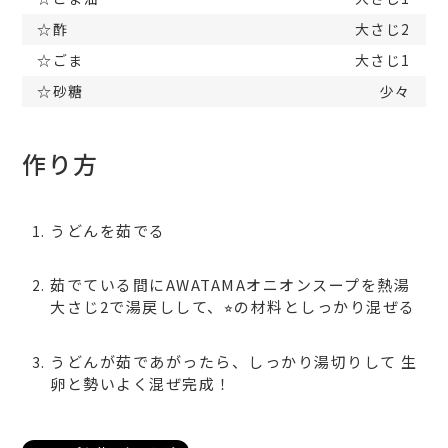
☆酢
大さじ2
☆ごま
大さじ1
☆砂糖
少々
作り方
うどんを茹でる
茹でている間にAWATAMAオニオンスープを熱湯
大さじ2で湯戻しして、⭐︎の材料としっかり混ぜる
うどんが茹であがったら、しっかり湯切りして 生
卵と勢いよく混ぜ完成！