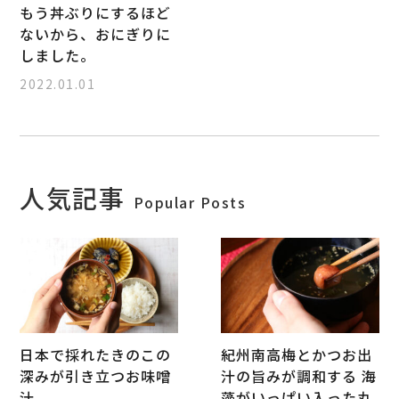
もう丼ぶりにするほど
ないから、おにぎりに
しました。
2022.01.01
人気記事
Popular Posts
日本で採れたきのこの
紀州南高梅とかつお出
深みが引き立つお味噌
汁の旨みが調和する 海
汁
藻がいっぱい入った丸