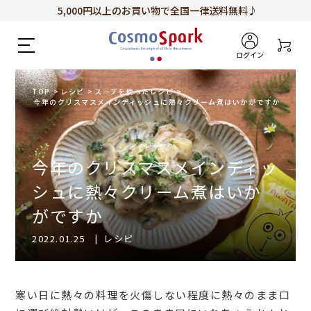
5,000円以上のお買い物で全国一律送料無料♪
新規会員登録で今すぐ使える
500ポイント
プレゼント！
ログイン
TOP
>
レシピ
>
スープを使ったレシピ
>
今年のクリスマスメインディッシュに熱々クリーム煮はいかがですか
今年のクリスマスメインディッ
シュに熱々クリーム煮はいか
がですか
2022.01.25
|
レシピ
寒い日に熱々の料理を火傷しない程度に熱々のまま口