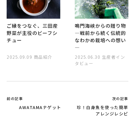
ご縁をつなぐ、三田産
鳴門海峡からの贈り物
野菜が主役のビーフシ
―戦前から続く伝統的
チュー
なわかめ栽培への想い
―
2025.09.09
商品紹介
2025.06.30
生産者イン
タビュー
投
前の記事
次の記事
稿
AWATAMAナゲット
珍！白身魚を使った簡単
ナ
アレンジレシピ
ビ
ゲ
ー