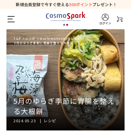
新規会員登録で今すぐ使える
500ポイント
プレゼント！
ログイン
TOP
>
レシピ
>
machimohoneyのレシピ
>
5月のゆらぎ季節に胃腸を整える大根餅
5月のゆらぎ季節に胃腸を整え
る大根餅
2024.05.23
|
レシピ