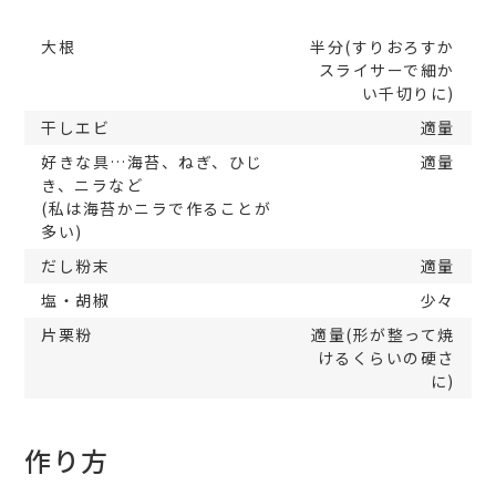
大根
半分(すりおろすか
スライサーで細か
い千切りに)
干しエビ
適量
好きな具…海苔、ねぎ、ひじ
適量
き、ニラなど
(私は海苔かニラで作ることが
多い)
だし粉末
適量
塩・胡椒
少々
片栗粉
適量(形が整って焼
けるくらいの硬さ
に)
作り方