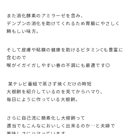
また消化酵素のアミラーゼを含み、
デンプンの消化を助けてくれるため胃腸にやさしく
頼もしい味方。
そして皮膚や粘膜の健康を助けるビタミン
C
も豊富に
含むので
喉がイガイガしやすい春の不調にも最適です◎
某テレビ番組で蒸さず焼くだけの時短
大根餅を紹介しているのを見てからハマり、
毎日にように作っている大根餅。
さらに自己流に簡素化し大根餅って
適当でもこんなにおいしく出来るのか…と夫婦で
美味しさにハマっています。