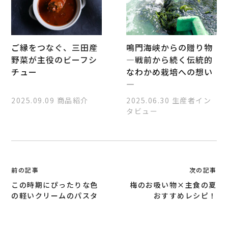
ご縁をつなぐ、三田産
鳴門海峡からの贈り物
野菜が主役のビーフシ
―戦前から続く伝統的
チュー
なわかめ栽培への想い
―
2025.09.09
商品紹介
2025.06.30
生産者イン
タビュー
投
前の記事
次の記事
稿
この時期にぴったりな色
梅のお吸い物×主食の夏
ナ
の軽いクリームのパスタ
おすすめレシピ！
ビ
ゲ
ー