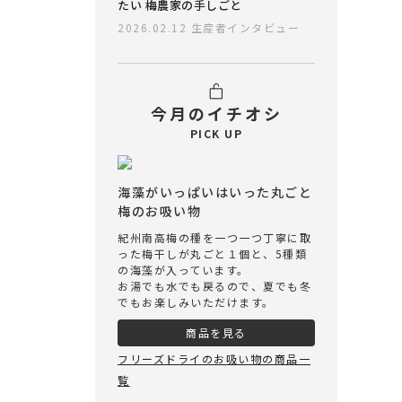
たい 梅農家の手しごと
2026.02.12
生産者インタビュー
今月のイチオシ
PICK UP
海藻がいっぱいはいった丸ごと
梅のお吸い物
紀州南高梅の種を一つ一つ丁寧に取
った梅干しが丸ごと１個と、5種類
の海藻が入っています。
お湯でも水でも戻るので、夏でも冬
でもお楽しみいただけます。
商品を見る
フリーズドライのお吸い物の商品一
覧