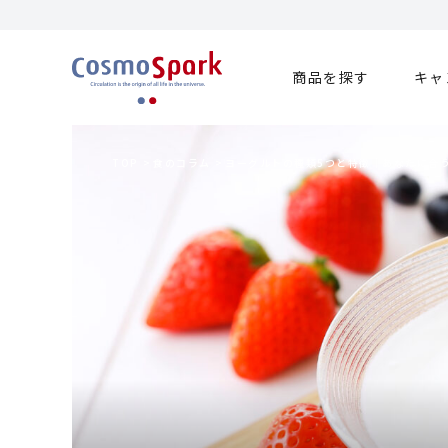
商品を探す
キャ
TOP
>
食のコラム
>
ヨーグルトの種類5つと特徴｜あなたに合