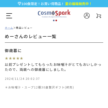
100食限定！お買い得商品！
夏の福箱発売中！
5,000円以上のお買い物で全国一律送料無料♪
新規会員登録で今すぐ使える
500ポイント
プレゼント！
ホーム
商品レビュー
めーさんのレビュー一覧
御歳暮に
★
★
★
★
★
以前プレゼントしてもらったお味噌汁がとてもおいしかっ
たので、両親への御歳暮にしました。
2024/11/24 20:02:37
＊お味噌汁・スープ12種30食贅沢ギフト