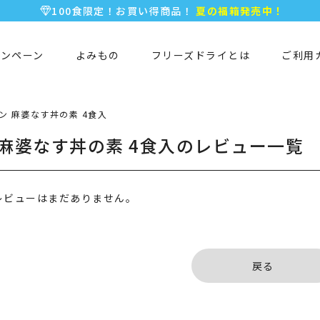
100食限定！お買い得商品！
夏の福箱発売中！
5,000円以上のお買い物で全国一律送料無料♪
新規会員登録で今すぐ使える
500ポイント
プレゼント！
ャンペーン
よみもの
フリーズドライとは
ご利用
ン 麻婆なす丼の素 4食入
 麻婆なす丼の素 4食入のレビュー一覧
レビューはまだありません。
戻る