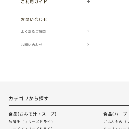
ご利用ガイド
ご利用の流れ
お問い合わせ
お支払い方法
よくあるご質問
送料・配送について
お問い合わせ
返品・交換・
キャンセルについて
ポイントについて
レビューについて
カテゴリから探す
のし・包装について
メールが届かない場合
食品
(おみそ汁・スープ)
食品
(ハーブ
味噌汁（フリーズドライ）
ごはんもの（
会員登録について
スープ（フリーズドライ）
ハーブ・ハー