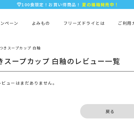
100食限定！お買い得商品！
夏の福箱発売中！
5,000円以上のお買い物で全国一律送料無料♪
新規会員登録で今すぐ使える
500ポイント
プレゼント！
ャンペーン
よみもの
フリーズドライとは
ご利用
つきスープカップ 白釉
きスープカップ 白釉のレビュー一覧
レビューはまだありません。
戻る