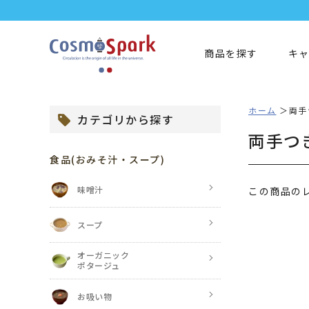
商品を探す
キ
ホーム
両手
カテゴリから探す
両手つ
食品
(おみそ汁・スープ)
味噌汁
この商品の
スープ
オーガニック
ポタージュ
お吸い物