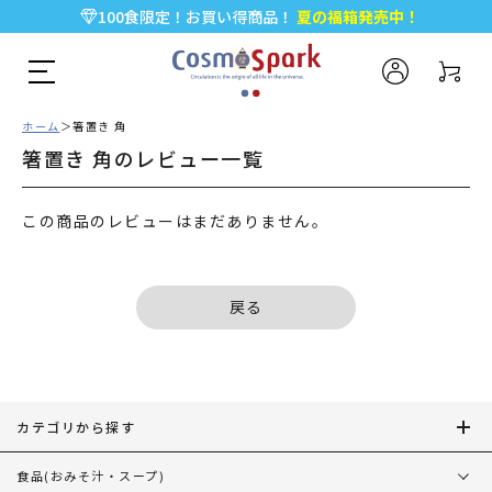
100食限定！お買い得商品！
夏の福箱発売中！
5,000円以上のお買い物で全国一律送料無料♪
新規会員登録で今すぐ使える
500ポイント
プレゼント！
ホーム
箸置き 角
箸置き 角のレビュー一覧
この商品のレビューはまだありません。
戻る
カテゴリから探す
食品
(おみそ汁・スープ)