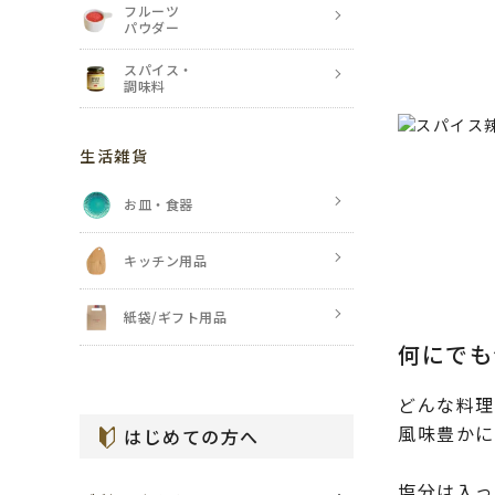
フルーツ
パウダー
スパイス・
調味料
生活雑貨
お皿・食器
キッチン用品
紙袋/ギフト用品
何にでも
どんな料理
風味豊かに
はじめての方へ
塩分は入っ