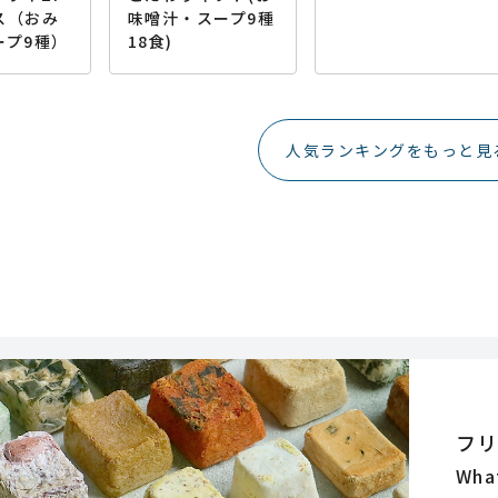
ス（おみ
味噌汁・スープ9種
ープ9種）
18食)
人気ランキングをもっと見
フ
Wha