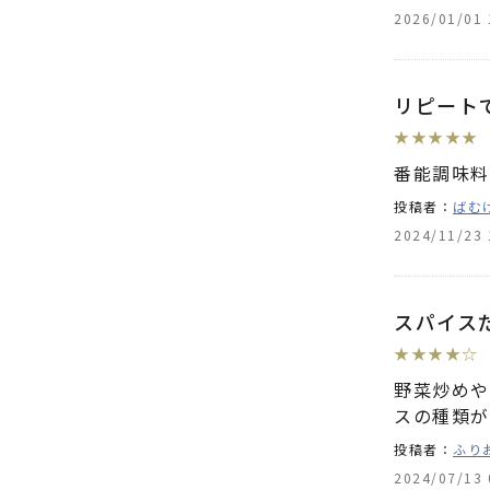
2026/01/01 
リピート
★
★
★
★
★
番能調味料
投稿者：
ばむ
2024/11/23 
スパイス
★
★
★
★
☆
野菜炒めや
スの種類が
投稿者：
ふり
2024/07/13 