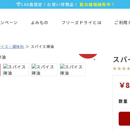
100食限定！お買い得商品！
夏の福箱発売中！
5,000円以上のお買い物で全国一律送料無料♪
新規会員登録で今すぐ使える
500ポイント
プレゼント！
ャンペーン
よみもの
フリーズドライとは
ご利用
期間限定
パイス・調味料
スパイス辣油
SALE!!
スパ
￥8
数量