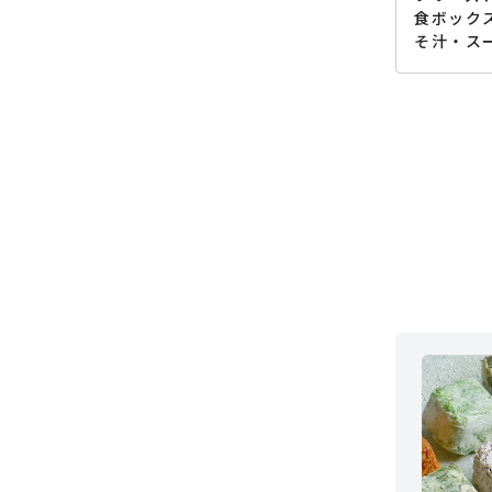
食ボック
そ汁・ス