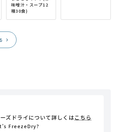
味噌汁・スープ12
種30食)
る
リーズドライについて詳しくは
こちら
t’s FreezeDry?