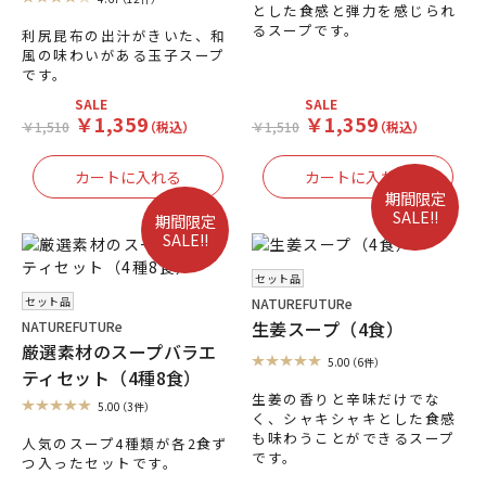
とした食感と弾力を感じられ
るスープです。
利尻昆布の出汁がきいた、和
風の味わいがある玉子スープ
です。
SALE
SALE
￥1,359
￥1,359
￥1,510
（税込）
￥1,510
（税込）
期間限定
SALE!!
期間限定
SALE!!
セット品
セット品
NATUREFUTURe
生姜スープ（4食）
NATUREFUTURe
厳選素材のスープバラエ
5.00
（6件）
ティセット（4種8食）
生姜の香りと辛味だけでな
5.00
（3件）
く、シャキシャキとした食感
も味わうことができるスープ
人気のスープ4種類が各2食ず
です。
つ入ったセットです。