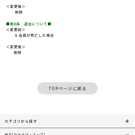
＜変更後＞
削除
■第8条 退会について■
＜変更前＞
6.会員が死亡した場合
＜変更後＞
削除
TOPページに戻る
カテゴリから探す
食品
(おみそ汁・スープ)