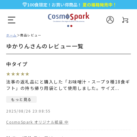
100食限定！お買い得商品！
夏の福箱発売中！
5,000円以上のお買い物で全国一律送料無料♪
新規会員登録で今すぐ使える
500ポイント
プレゼント！
ホーム
商品レビュー
ゆかりんさんのレビュー一覧
中タイプ
★
★
★
★
★
法事の返礼品にと購入した「お味噌汁・スープ９種18食ギ
フト」の持ち帰り用袋として使用しました。サイズ
...
もっと見る
2025/08/26 23:08:55
CosmoSpark オリジナル紙袋 中