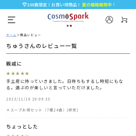
100食限定！お買い得商品！
夏の福箱発売中！
5,000円以上のお買い物で全国一律送料無料♪
新規会員登録で今すぐ使える
500ポイント
プレゼント！
ホーム
商品レビュー
ちゅうさんのレビュー一覧
親戚に
★
★
★
★
★
手土産に持っていきました。日持ちもするし時短にもな
る。選ぶのが楽しいと言っていただけました。
2023/11/16 20:09:33
＊スープお得セット（7種24食）
ちょっとした
★
★
★
★
☆