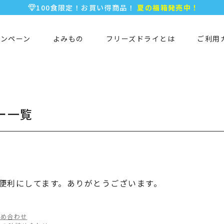
100食限定！お買い得商品！
夏の福箱発売中！
5,000円以上のお買い物で全国一律送料無料♪
新規会員登録で今すぐ使える
500ポイント
プレゼント！
ャンペーン
よみもの
フリーズドライとは
ご利用
ー一覧
便利にしてます。ありがとうございます。
詰め合わせ