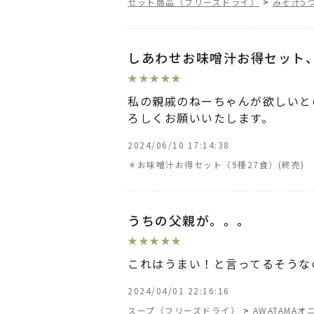
セット商品（フリーズドライ）
>
みそ汁5
しあわせお味噌汁お得セット
★
★
★
★
★
私の親戚のねーちゃんが欲しいと
ろしくお願いいたします。
2024/06/10 17:14:38
＊お味噌汁お得セット（9種27食）
うちの父親が。。。
★
★
★
★
★
これはうまい！と言ってるそうな
2024/04/01 22:16:16
スープ（フリーズドライ）
>
AWATAMA