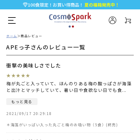
100食限定！お買い得商品！
夏の福箱発売中！
5,000円以上のお買い物で全国一律送料無料♪
新規会員登録で今すぐ使える
500ポイント
プレゼント！
ホーム
商品レビュー
APEっ子さんのレビュー一覧
衝撃の美味しさでした
★
★
★
★
★
梅が丸ごと入っていて、ほんのりある梅の酸っぱさが海藻
と出汁とマッチしていて、暑い日や食欲ない日でも食
...
もっと見る
2021/09/17 20:29:18
＊海藻がいっぱい入った丸ごと梅のお吸い物（5食）