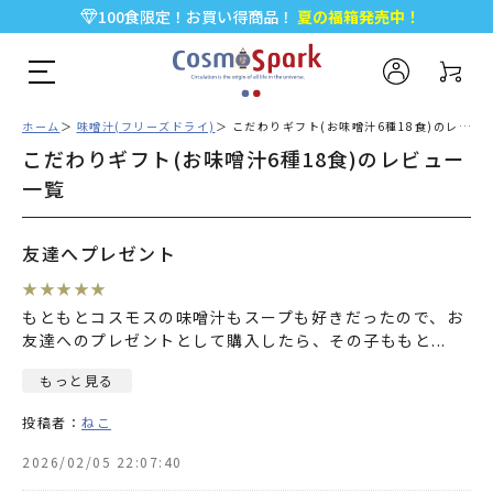
100食限定！お買い得商品！
夏の福箱発売中！
5,000円以上のお買い物で全国一律送料無料♪
新規会員登録で今すぐ使える
500ポイント
プレゼント！
ホーム
味噌汁(フリーズドライ)
こだわりギフト(お味噌汁6種18食)のレビュー一覧
こだわりギフト(お味噌汁6種18食)のレビュー
一覧
友達へプレゼント
★
★
★
★
★
もともとコスモスの味噌汁もスープも好きだったので、お
友達へのプレゼントとして購入したら、その子ももと
...
もっと見る
投稿者：
ねこ
2026/02/05 22:07:40