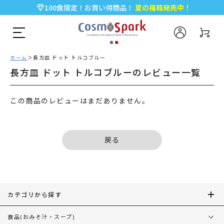
100食限定！お買い得商品！
夏の福箱発売中！
5,000円以上のお買い物で全国一律送料無料♪
新規会員登録で今すぐ使える
500ポイント
プレゼント！
ホーム
長方皿 ドット トルコブルー
長方皿 ドット トルコブルーのレビュー一覧
この商品のレビューはまだありません。
戻る
カテゴリから探す
食品
(おみそ汁・スープ)