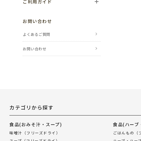
ご利用ガイド
ご利用の流れ
お問い合わせ
お支払い方法
よくあるご質問
送料・配送について
お問い合わせ
返品・交換・
キャンセルについて
ポイントについて
レビューについて
カテゴリから探す
のし・包装について
メールが届かない場合
食品
(おみそ汁・スープ)
食品
(ハーブ
味噌汁（フリーズドライ）
ごはんもの（
会員登録について
スープ（フリーズドライ）
ハーブ・ハー