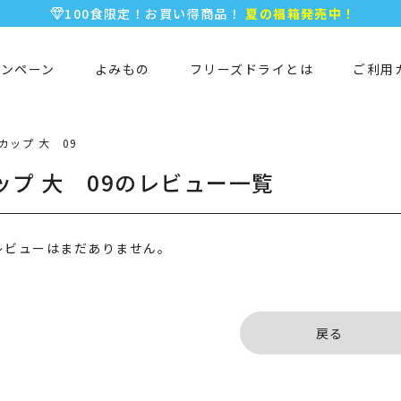
100食限定！お買い得商品！
夏の福箱発売中！
5,000円以上のお買い物で全国一律送料無料♪
新規会員登録で今すぐ使える
500ポイント
プレゼント！
ャンペーン
よみもの
フリーズドライとは
ご利用
カップ 大 09
ップ 大 09のレビュー一覧
レビューはまだありません。
戻る