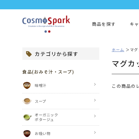
商品を探す
キ
ホーム
マグ
カテゴリから探す
マグカ
食品
(おみそ汁・スープ)
味噌汁
この商品の
スープ
オーガニック
ポタージュ
お吸い物