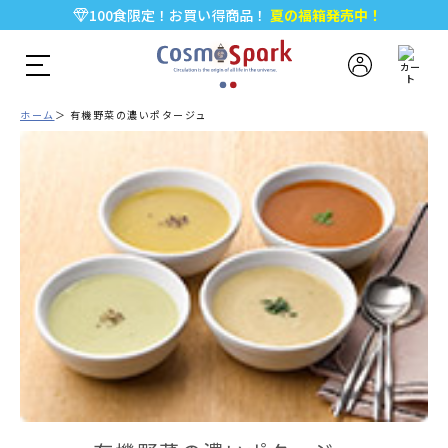
100食限定！お買い得商品！
夏の福箱発売中！
5,000円以上のお買い物で全国一律送料無料♪
新規会員登録で今すぐ使える
500ポイント
プレゼント！
ホーム
有機野菜の濃いポタージュ