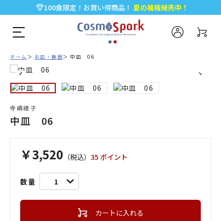
100食限定！お買い得商品！
夏の福箱発売中！
5,000円以上のお買い物で全国一律送料無料♪
新規会員登録で今すぐ使える
500ポイント
プレゼント！
ホーム
お皿・食器
中皿 06
寺嶋綾子
中皿 06
￥3,520
（税込）
35 ポイント
数量
1
カートに入れる