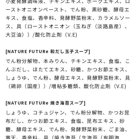
小麦発酵調味液、チキンエキス、ポークエキス、ロ
ーストオニオンペースト、でん粉、黒砂糖、酵母エ
キス、食塩、香辛料、発酵野菜粉末、カラメルソー
ス、具（ローストオニオン（玉ねぎ（淡路島産）、
大豆油））/酸化防止剤（V.E)
[NATURE FUTURe 和だし玉子スープ]
でん粉分解物、本みりん、チキンエキス、食塩、こ
んぶだし、ほたてエキス、砂糖、かつお節エキス、
しょうゆ、でん粉、酵母エキス、発酵野菜粉末、具
（鶏卵（国産））/増粘多糖類、酸化防止剤（V.E)
[NATURE FUTURe 焼き海苔スープ]
しょうゆ、コチュジャン、でん粉分解物、かつお昆
布だし、かつお節エキス、食塩、昆布エキス、砂
糖、酵母エキス、でん粉、発酵野菜粉末、ごま油、
寒天、香辛料、具（焼き海苔（生海苔（有明海